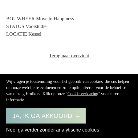
BOUWHEER Move to Happiness
STATUS Voorstudie
LOCATIE Kessel
Terug naar overzicht
Wij vragen je toestemming voor het gebruik van cookies, die ons helpen
om onze website te evalueren en zo te optimaliseren voor de behoeften
van onze gebruikers. Klik op onze “
Cookie verklaring
” voor meer
© 2026 AP/ART
informatie.
Facebook
Instagram
Disclaimer
SOCIAL
JA, IK GA AKKOORD
MEDIA
Nee, ga verder zonder analytische cookies
MENU