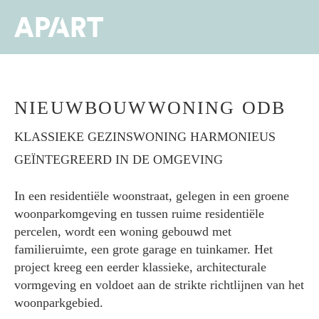
Overslaan
en
Men
naar
de
inhoud
gaan
NIEUWBOUWWONING ODB
KLASSIEKE GEZINSWONING HARMONIEUS
GEÏNTEGREERD IN DE OMGEVING
In een residentiële woonstraat, gelegen in een groene
woonparkomgeving en tussen ruime residentiële
percelen, wordt een woning gebouwd met
familieruimte, een grote garage en tuinkamer. Het
project kreeg een eerder klassieke, architecturale
vormgeving en voldoet aan de strikte richtlijnen van het
woonparkgebied.