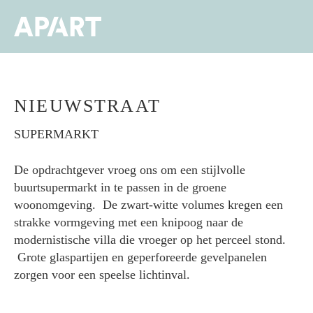
Overslaan
en
Men
naar
de
inhoud
gaan
NIEUWSTRAAT
SUPERMARKT
De opdrachtgever vroeg ons om een stijlvolle
buurtsupermarkt in te passen in de groene
woonomgeving. De zwart-witte volumes kregen een
strakke vormgeving met een knipoog naar de
modernistische villa die vroeger op het perceel stond.
Grote glaspartijen en geperforeerde gevelpanelen
zorgen voor een speelse lichtinval.