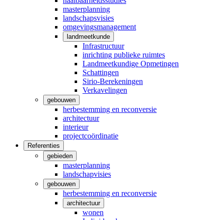
haalbaarheidsstudies
masterplanning
landschapsvisies
omgevingsmanagement
landmeetkunde
Infrastructuur
inrichting publieke ruimtes
Landmeetkundige Opmetingen
Schattingen
Sirio-Berekeningen
Verkavelingen
gebouwen
herbestemming en reconversie
architectuur
interieur
projectcoördinatie
Referenties
gebieden
masterplanning
landschapvisies
gebouwen
herbestemming en reconversie
architectuur
wonen